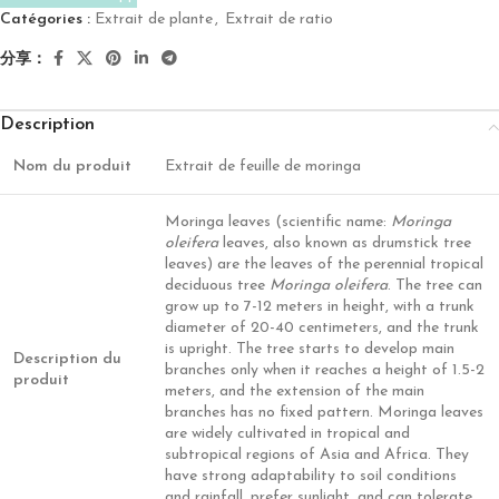
Catégories :
Extrait de plante
,
Extrait de ratio
分享：
Description
Nom du produit
Extrait de feuille de moringa
Moringa leaves (scientific name:
Moringa
oleifera
leaves, also known as drumstick tree
leaves) are the leaves of the perennial tropical
deciduous tree
Moringa oleifera
. The tree can
grow up to 7-12 meters in height, with a trunk
diameter of 20-40 centimeters, and the trunk
is upright. The tree starts to develop main
Description du
branches only when it reaches a height of 1.5-2
produit
meters, and the extension of the main
branches has no fixed pattern. Moringa leaves
are widely cultivated in tropical and
subtropical regions of Asia and Africa. They
have strong adaptability to soil conditions
and rainfall, prefer sunlight, and can tolerate