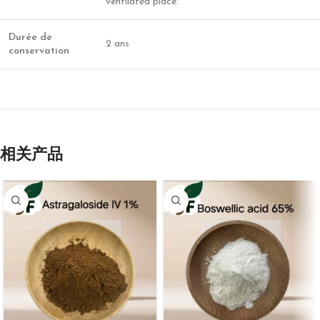
ventilated place.
Durée de
2 ans
conservation
相关产品