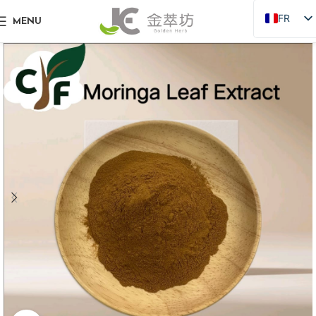
FR
MENU
EN
ZH
JA
DE
PT
RU
AR
ES