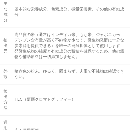
主
な
基本的な栄養成分、色素成分、微量栄養素、その他の有効成
成
分
分
高品質の米（通常はインディカ米、もち米、ジャポニカ米。
抽
デンプン含有量が高く不純物が少なく、微生物発酵に十分な
出
炭素源を提供できる）を唯一の発酵担体として使用します。
元
発酵生成物の純度と有効成分の蓄積を確保するため、他の穀
物や補助原料は一切添加しません。
外
暗赤色の粉末。ゆるく、固まらず、肉眼で不純物は確認でき
観
ない。
検
出
TLC（薄層クロマトグラフィー）
方
法
適
用