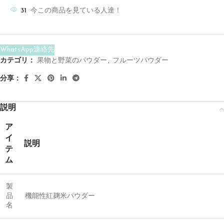
31
今この商品を見ている人達！
WhatsApp連絡先
カテゴリ：
果物と野菜のパウダー
,
フルーツパウダー
分享：
説明
ア
イ
説明
テ
ム
製
品
機能性紅麹米パウダー
名