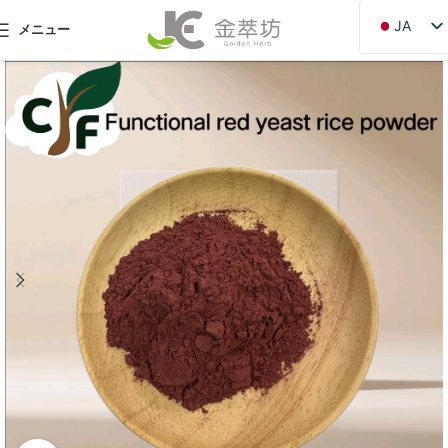
JA
メニュー
EN
ZH
DE
PT
RU
FR
AR
ES