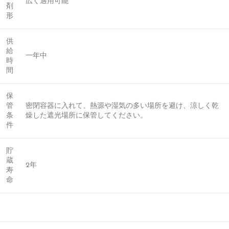
広く適用可能
剤
形
供
給
一年中
時
間
保
管
密閉容器に入れて、熱源や湿気の多い場所を避け、涼しく乾
条
燥した遮光場所に保管してください。
件
貯
蔵
2年
寿
命