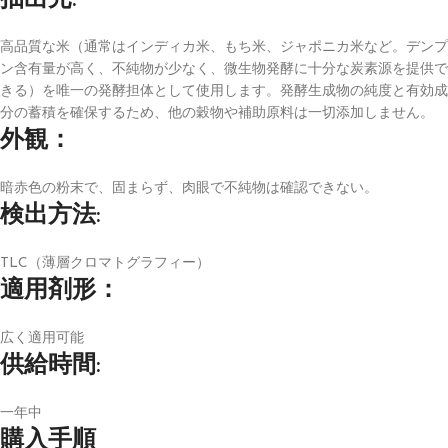
抽出元:
高品質な米（通常はインディカ米、もち米、ジャポニカ米など。デンプ
ン含有量が高く、不純物が少なく、微生物発酵に十分な炭素源を提供で
きる）を唯一の発酵担体として使用します。発酵生成物の純度と有効成
分の蓄積を確保するため、他の穀物や補助原料は一切添加しません。
外観：
暗赤色の粉末で、固まらず、肉眼で不純物は確認できない。
検出方法:
TLC（薄層クロマトグラフィー）
適用剤形：
広く適用可能
供給時間:
一年中
購入手順