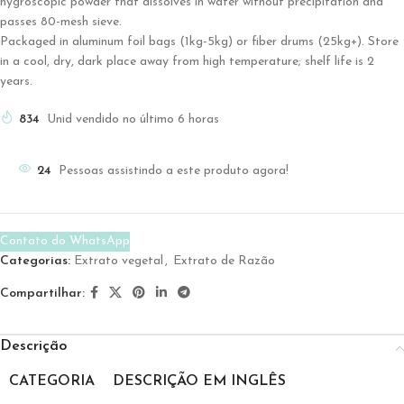
hygroscopic powder that dissolves in water without precipitation and
passes 80-mesh sieve.
Packaged in aluminum foil bags (1kg-5kg) or fiber drums (25kg+). Store
in a cool, dry, dark place away from high temperature; shelf life is 2
years.
834
Unid vendido no último 6 horas
24
Pessoas assistindo a este produto agora!
Contato do WhatsApp
Categorias:
Extrato vegetal
,
Extrato de Razão
Compartilhar:
Descrição
CATEGORIA
DESCRIÇÃO EM INGLÊS