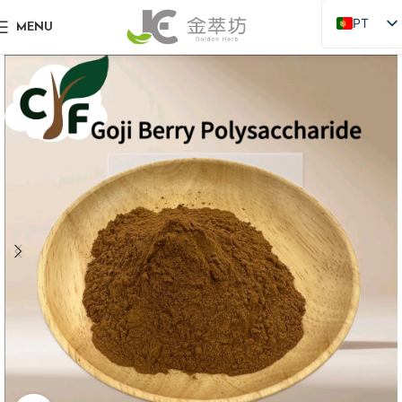
PT
MENU
EN
ZH
JA
DE
RU
FR
AR
ES