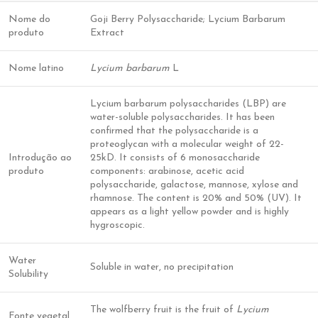
Nome do
Goji Berry Polysaccharide; Lycium Barbarum
produto
Extract
Nome latino
Lycium barbarum
L
Lycium barbarum polysaccharides (LBP) are
water-soluble polysaccharides. It has been
confirmed that the polysaccharide is a
proteoglycan with a molecular weight of 22-
Introdução ao
25kD. It consists of 6 monosaccharide
produto
components: arabinose, acetic acid
polysaccharide, galactose, mannose, xylose and
rhamnose. The content is 20% and 50% (UV). It
appears as a light yellow powder and is highly
hygroscopic.
Water
Soluble in water, no precipitation
Solubility
The wolfberry fruit is the fruit of
Lycium
Fonte vegetal