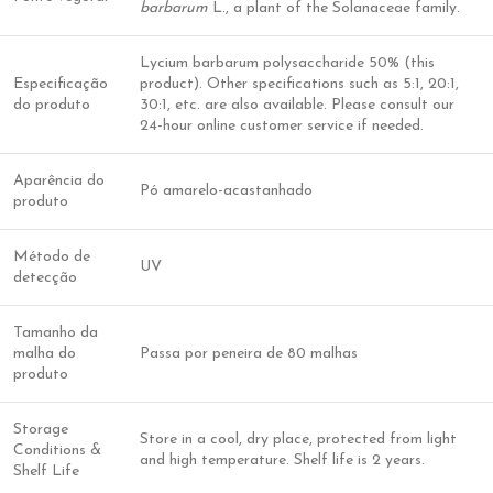
barbarum
L., a plant of the Solanaceae family.
Lycium barbarum polysaccharide 50% (this
Especificação
product). Other specifications such as 5:1, 20:1,
do produto
30:1, etc. are also available. Please consult our
24-hour online customer service if needed.
Aparência do
Pó amarelo-acastanhado
produto
Método de
UV
detecção
Tamanho da
malha do
Passa por peneira de 80 malhas
produto
Storage
Store in a cool, dry place, protected from light
Conditions &
and high temperature. Shelf life is 2 years.
Shelf Life